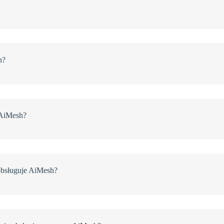
h?
 AiMesh?
obsługuje AiMesh?