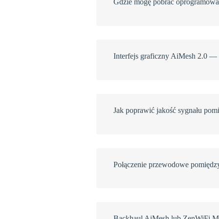
Gdzie mogę pobrać oprogramowa
Interfejs graficzny AiMesh 2.0 
Jak poprawić jakość sygnału po
Połączenie przewodowe pomiędzy 
Backhaul AiMesh lub ZenWiFi Me