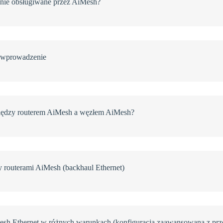
nie obsługiwane przez AiMesh?
— wprowadzenie
między routerem AiMesh a węzłem AiMesh?
routerami AiMesh (backhaul Ethernet)
sh Ethernet w różnych warunkach (konfiguracja zaawansowana z prz