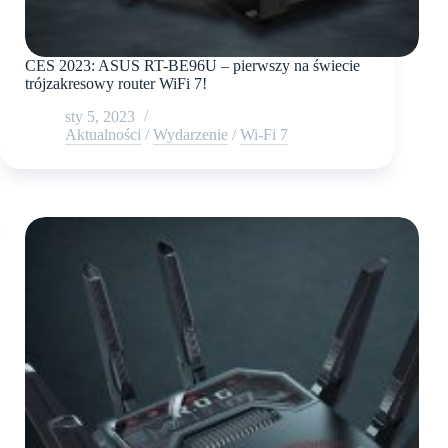
CES 2023: ASUS RT-BE96U – pierwszy na świecie
trójzakresowy router WiFi 7!
sty 5, 2023
Aktualności
/
Wydarzenie
/
Wi-Fi 7