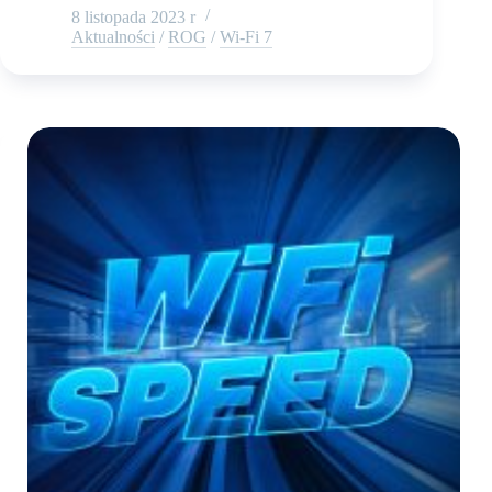
8 listopada 2023 r
Aktualności
/
ROG
/
Wi-Fi 7