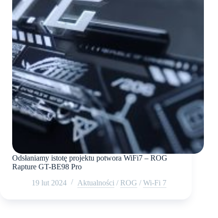
Odsłaniamy istotę projektu potwora WiFi7 – ROG
Rapture GT-BE98 Pro
19 lut 2024
Aktualności
/
ROG
/
Wi-Fi 7