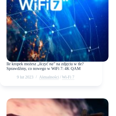
Ile kropek możesz „
liczyć na"
na zdjęciu w tle?
Sprawdźmy, co nowego w WiFi 7: 4K QAM
9 lut 2023
Aktualności
/
Wi-Fi 7