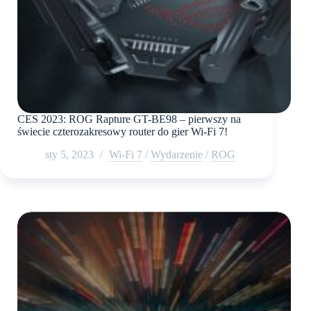
CES 2023: ROG Rapture GT-BE98 – pierwszy na
świecie czterozakresowy router do gier Wi-Fi 7!
sty 5, 2023
Wi-Fi 7
/
Wydarzenie
/
ROG